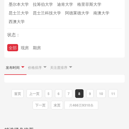
墨尔本大学
拉筹伯大学
迪肯大学
格里菲斯大学
昆士兰大学
昆士兰科技大学
阿德莱德大学
南澳大学
西澳大学
状态：
全部
现房
期房
发布时间
价格排序
关注度排序
首页
上一页
5
6
7
8
9
10
11
下一页
末页
共
466
页
9310
条