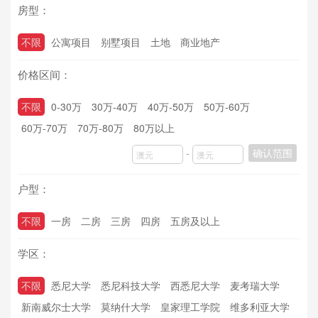
房型：
不限
公寓项目
别墅项目
土地
商业地产
价格区间：
不限
0-30万
30万-40万
40万-50万
50万-60万
60万-70万
70万-80万
80万以上
-
确认范围
户型：
不限
一房
二房
三房
四房
五房及以上
学区：
不限
悉尼大学
悉尼科技大学
西悉尼大学
麦考瑞大学
新南威尔士大学
莫纳什大学
皇家理工学院
维多利亚大学