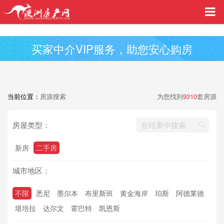
买家中介VIP服务，助您安心购房
当前位置：
房源搜索
为您找到
9310
套房源
房屋类型：
新房
二手房
城市地区：
不限
悉尼
墨尔本
布里斯班
黄金海岸
珀斯
阿德莱德
堪培拉
达尔文
霍巴特
凯恩斯