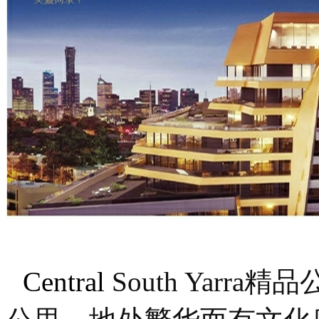
Central
South Yarra
精品