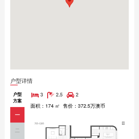
户型详情
户型
3
2.5
2
方案
面积：174 ㎡
售价：372.5万澳币
一
二