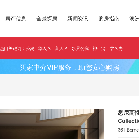
房产信息
全景探房
新闻资讯
购房指南
澳
热门关键词：
公寓
华人区
富人区
水景公寓
神仙湾
学区房
买家中介VIP服务，助您安心购房
悉尼高性价
Collect
361 Bern