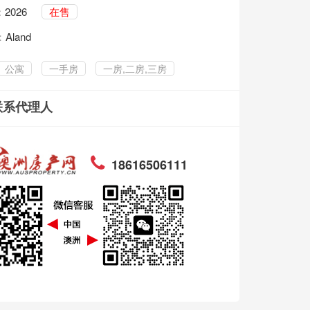
2026
在售
：
Aland
公寓
一手房
一房,二房,三房
联系代理人
18616506111