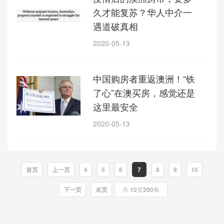
久才能复苏？华人中介一
遇道破真相
2020-05-13
中国购房者重返澳洲！“铁
了心”在澳买房，感觉还是
这里最安全
2020-05-13
首页
上一页
4
5
6
7
8
9
10
下一页
末页
共
10
页
200
条