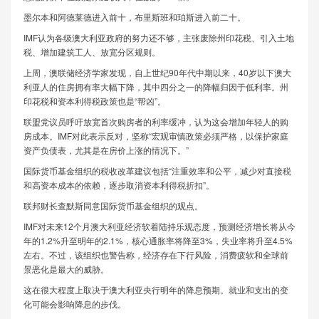
墨尔本和阿德莱德进入前十，布里斯班和珀斯进入前二十。
IMF认为各级澳大利亚政府的努力还不够，主张废除州印花税、引入土地
税、增加建筑工人、放宽分区规则。
上周，澳联储经济学家发现，自上世纪90年代中期以来，40岁以下澳大
利亚人的住房拥有率大幅下降，其中四分之一的降幅归因于低利率。州
印花税和资本利得税政策也是“帮凶”。
联盟党议员呼吁放宽首次购房者的利率缓冲，认为这会增加年轻人的购
房成本。IMF对此表示反对，坚称“宏观审慎政策必须严格，以保护家庭
资产负债表，尤其是在房价上涨的情况下。”
国际货币基金组织的税收改革建议包括“注重效率和公平，减少对直接税
和高资本成本的依赖，逐步取消资本利得税折扣”。
联邦财长查默斯同意国际货币基金组织的观点。
IMF对未来12个月澳大利亚经济软着陆持乐观态度，预测经济增长将从今
年的1.2%升至明年的2.1%，核心通胀率将降至3%，失业率将升至4.5%
左右。不过，该组织也警告称，经济存在下行风险，消费疲软和全球前
景恶化是最大的威胁。
这在很大程度上取决于澳大利亚央行明年的降息预期。就业和支出的变
化可能会影响降息的步伐。