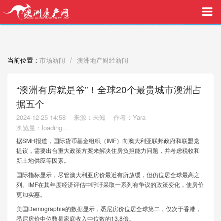
买家中介VIP服务，助您安心购房
/
当前位置：
市场新闻
澳洲地产财经新闻
“澳洲有房就是爷”！全球20个最贵城市澳洲占
据五个
2024-12-25 14:58
来源：未知
作者：Yara
浏览量：
loading...
据SMH报道，国际货币基金组织（IMF）向澳大利亚联邦政府和联盟党
提议，需要出台重大政策方案来解决住房负担能力问题，并考虑税收和
新土地供应等因素。
国际指标显示，尽管澳大利亚房价最近有所放缓，但仍位居全球最高之
列。IMF在其年度经济评估中呼吁采取一系列有争议的政策变化，使房价
更加实惠。
美国Demographia的数据显示，悉尼房价位居全球第二，仅次于香港，
悉尼房价中位数是家庭收入中位数的13.8倍。