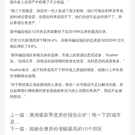
致许多人在房产中积累了不少权益，”
“第三个因素是，加息对一些人造成了很大影响，他们可能在利率非常低
的时候过度借贷，但现在利率居高不下，他们负担不起这些房产了，所
以希望出售房产。”
新州偏远地区12月的总房源量创下自2019年以来的最高纪录。
尽管12月新增房源下降36.4%，但新州偏远地区的总房源与2023年12月
相比增长了9.8%。
“新州偏远地区有相当多的选择，市场上的房源比悉尼还多，”Kusher
说，“这很正常，但情况在疫情期间曾发生转变，当时悉尼的房源更多。”
Kusher表示，由于利率居高不下和市场上房源的增加，他预计上半年房
价涨幅将会放缓。
“对于那些真正身处困境的人来说，降息一次可能还不足以解决问题，所
以如果我们继续看到更多面临财务压力的人试图出售房产，我也不会感
到惊讶。”
上一篇：
澳洲最新季度房价报告出炉！唯一下跌城市
是…
下一篇：
揭秘全澳房价涨幅最高的10个郊区