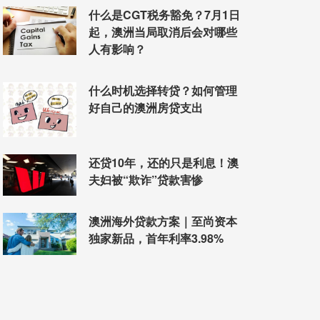
什么是CGT税务豁免？7月1日
...
籍这件事情上...
起，澳洲当局取消后会对哪些
2019-11-20
20
移民律师
人有影响？
讲解
什么时机选择转贷？如何管理
好自己的澳洲房贷支出
还贷10年，还的只是利息！澳
夫妇被“欺诈”贷款害惨
澳洲海外贷款方案｜至尚资本
独家新品，首年利率3.98%