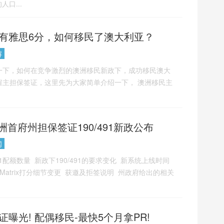
口...
有雅思6分，如何移民了澳大利亚？
解
一下，如何在竞争激烈的澳洲移民新政下，成功移民澳大
2雇主担保签证，这里先为大家简单介绍一下， 澳洲移民主
洲首府州担保签证190/491新政公布
闻
91配额数量 ​ 新政下190/491的要求变化 ​ 新系统上线时间
Matrix打分细节变更 ​ 获邀及拒签说明 ​ 州政府给出的相关
曝光! 配偶移民-最快5个月拿PR!