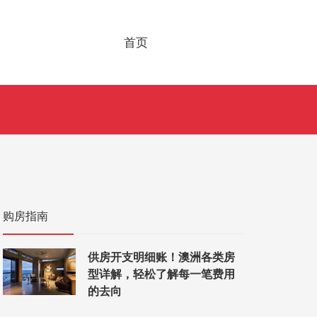
首页
购房指南
r移民!澳大利亚优势大
华人警惕！忽略这三
题，入籍澳洲一定被
供房开支明细账！澳洲各类房
美国之后，澳洲俨然已经成为世界
近几年来，澳洲入籍政策一波三折
型详解，轻松了解每一笔费用
门留学国家，英国和美国作为老牌
入澳洲国籍的小伙伴们，一定要
的去向
国和热门留学国家，一直都统治着
1、关于入籍 不可不知的三点 
近些年来，随着各国的发展，仅仅
的收紧， 已经拿到PR的朋友在