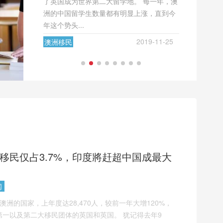
一年，澳
新汇总 1.单身...
在留学方面
，直到今
2019-11-25
澳洲技术
澳洲投资
移民
移民
9-11-25
国移民仅占3.7%，印度將赶超中国成最大
闻
洲的国家，上年度达28,470人，较前一年大增120%，
一以及第二大移民团体的英国和英国。 犹记得去年9