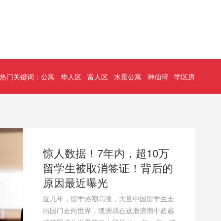
热门关键词：
公寓
华人区
富人区
水景公寓
神仙湾
学区房
10万
惊喜！澳洲新一代EOI打分
留学o
背后的
系统正式上线！
盘点
移民局在官网正式公布11月16号之后开始执
继英国和
行的技术移民打分项，和之前已经告知的项
第三大热
留学生走
目完全一致，包括配偶，偏远地区等加分项
的教育强
潮中超越
改变都已经正式生效。 EOI系统打分系统更
留学，而