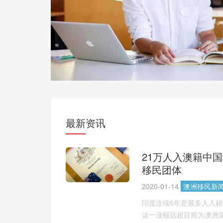
了英国成为世界第二大留学地。 每
...
洲的中国留学生数量都有明显上涨
年这个势头...
2019-11-26
201
澳洲移民
新闻
最新资讯
21万人入澳籍中
移民团体
2020-01-14
澳洲移民新
印度连续6年是最多人入籍澳
这一涨幅远超目前为澳洲第