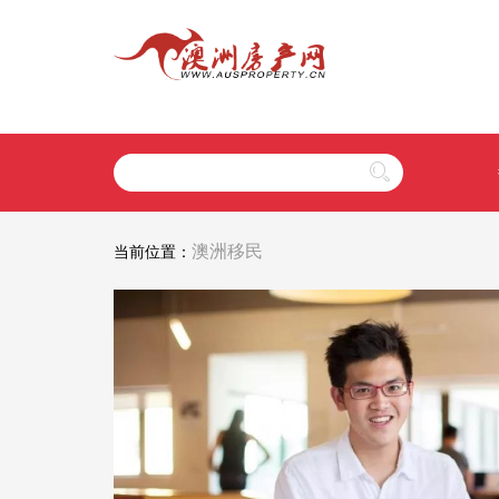
澳洲移民
当前位置：
上最安全签证曝光!
惊人数据！7年内，超
民-最快5个月拿PR!
留学生被取消签证！
原因最近曝光
在难上加难，在漫长奋斗和等待
你是否知道，配偶也是一个不错
近几年，留学热潮高涨，大量中国
，不要再犹豫，有条件就走起
出国门走向世界，澳洲就在这股浪
配偶签证的基本介绍 移民新政下，