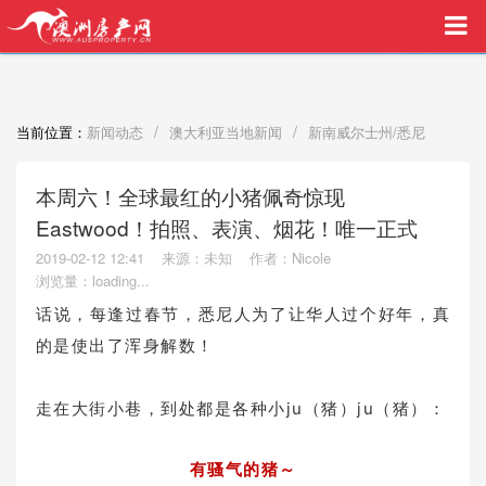
买家中介VIP服务，助您安心购房
/
/
当前位置：
新闻动态
澳大利亚当地新闻
新南威尔士州/悉尼
本周六！全球最红的小猪佩奇惊现
Eastwood！拍照、表演、烟花！唯一正式
2019-02-12 12:41
来源：未知
作者：Nicole
浏览量：
loading...
话说，每逢过春节，悉尼人为了让华人过个好年，真
的是使出了浑身解数！
走在大街小巷，到处都是各种小ju（猪）ju（猪）：
有骚气的猪～