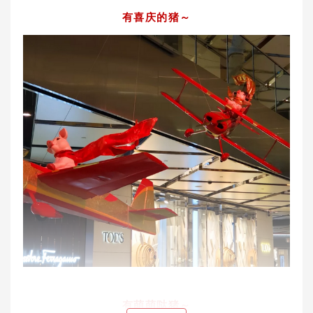
有喜庆的猪～
有萌萌哒猪～