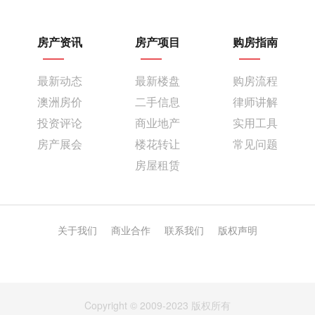
将在2019年2月16日
4PM-9PM
房产资讯
房产项目
购房指南
Eastwood Oval
盛大举行！
最新动态
最新楼盘
购房流程
澳洲房价
二手信息
律师讲解
届时，
投资评论
商业地产
实用工具
将有佩奇同您过新春！
房产展会
楼花转让
常见问题
房屋租赁
关于我们
商业合作
联系我们
版权声明
Copyright © 2009-2023 版权所有