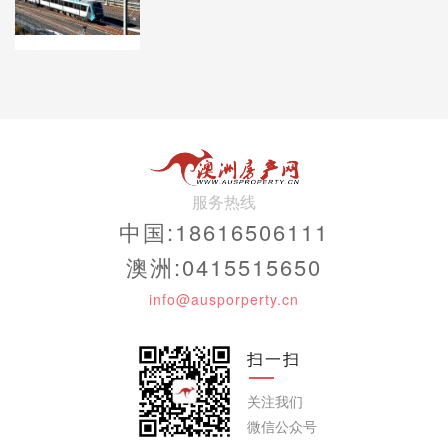
服务热线
中国:18616506111
澳洲:0415515650
今年，由Ryde Council举办，澳卖客、B1
info@ausporperty.cn
Group、Linden Wise、凤雅堂、通用超级市场、
捷思等商家赞助的农历新年活动，
扫一扫
关注我们
微信公众号