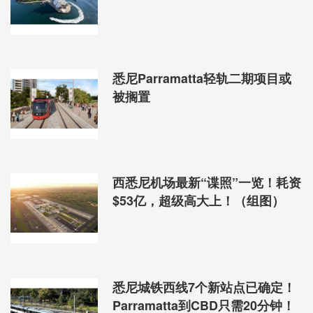
Eastwood！
悉尼Parramatta轻轨二期项目或
被搁置
西悉尼机场最新“谍照”一览！耗资
$53亿，超级高大上！（组图）
本周六，
小猪佩奇，
悉尼城铁西线7个新站点已确定！
将亲自给
华人同胞们
Parramatta到CBD只需20分钟！
庆祝新年
啦！