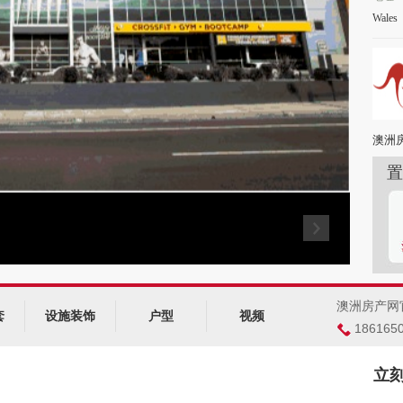
Wales
澳洲
置
澳洲房产网
套
设施装饰
户型
视频
186165
立