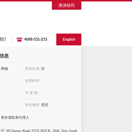
澳洲移民
我们
4008-531-233
English
信息
商铺
所在区域:
区
交房时间:
开 发 商:
所在城市:
悉尼
售价请联系代理人
97 -99 Queens Road, FIVE DOCK, 2046, New South