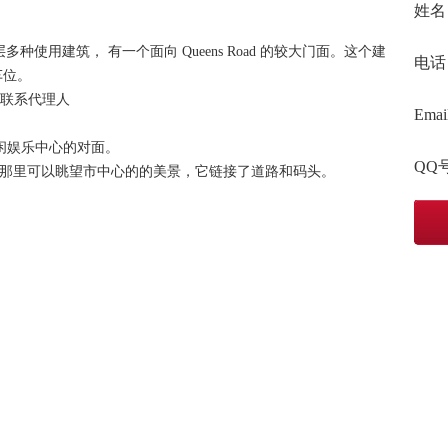
姓名
质量3层多种使用建筑， 有一个面向 Queens Road 的较大门面。这个建
电话
车位。
联系代理人
Emai
ock休闲娱乐中心的对面。
QQ
域，从那里可以眺望市中心的的美景，它链接了道路和码头。