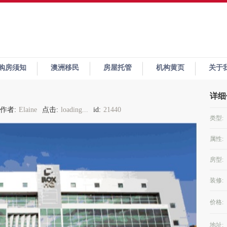
购房须知
澳洲移民
房屋托管
机构黄页
关于
详细
作者:
Elaine
点击:
loading...
id:
21440
类型:
属性:
房型:
装修:
价格:
地址: