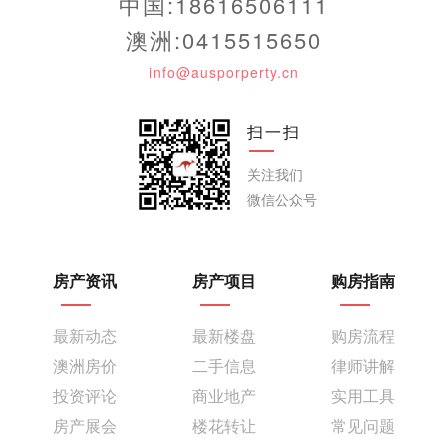
中国:18616506111
澳洲:0415515650
info@ausporperty.cn
扫一扫
关注我们
微信公众号
房产资讯
房产项目
购房指南
最新动态
最新楼盘
购房流程
澳洲房价
二手信息
律师讲解
投资评论
商业地产
实用工具
房产展会
楼花转让
常见问题