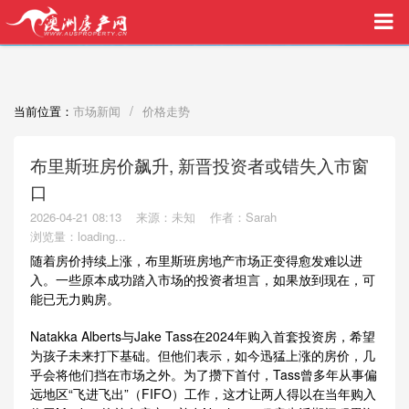
买家中介VIP服务，助您安心购房
/
当前位置：
市场新闻
价格走势
布里斯班房价飙升, 新晋投资者或错失入市窗
口
2026-04-21 08:13
来源：未知
作者：Sarah
浏览量：
loading...
随着房价持续上涨，布里斯班房地产市场正变得愈发难以进
入。一些原本成功踏入市场的投资者坦言，如果放到现在，可
能已无力购房。
Natakka Alberts与Jake Tass在2024年购入首套投资房，希望
为孩子未来打下基础。但他们表示，如今迅猛上涨的房价，几
乎会将他们挡在市场之外。为了攒下首付，Tass曾多年从事偏
远地区“飞进飞出”（FIFO）工作，这才让两人得以在当年购入