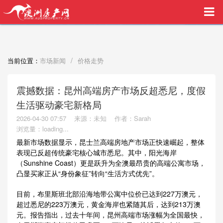
买家中介VIP服务，助您安心购房
/
当前位置：
市场新闻
价格走势
震撼数据：昆州高端房产市场反超悉尼，度假
生活驱动豪宅新格局
2026-04-30 07:57
来源：未知
作者：Sarah
浏览量：
loading...
最新市场数据显示，昆士兰高端房地产市场正快速崛起，整体
表现已反超传统豪宅核心城市悉尼。其中，阳光海岸
（Sunshine Coast）更是跃升为全澳最昂贵的高端公寓市场，
凸显买家正从“身份象征”转向“生活方式优先”。
目前，布里斯班北部沿海地带公寓中位价已达到227万澳元，
超过悉尼的223万澳元，黄金海岸也紧随其后，达到213万澳
元。报告指出，过去十年间，昆州高端市场涨幅为全国最快，