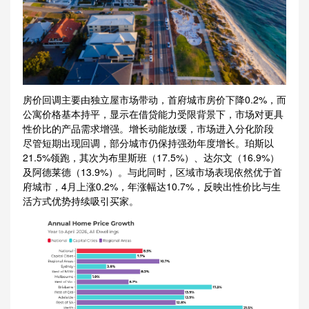
房价回调主要由独立屋市场带动，首府城市房价下降0.2%，而
公寓价格基本持平，显示在借贷能力受限背景下，市场对更具
性价比的产品需求增强。增长动能放缓，市场进入分化阶段
尽管短期出现回调，部分城市仍保持强劲年度增长。珀斯以
21.5%领跑，其次为布里斯班（17.5%）、达尔文（16.9%）
及阿德莱德（13.9%）。与此同时，区域市场表现依然优于首
府城市，4月上涨0.2%，年涨幅达10.7%，反映出性价比与生
活方式优势持续吸引买家。