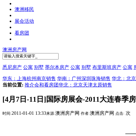
澳洲移民
展会活动
看房团
澳洲房产网
悉尼房产
公寓
别墅
墨尔本房产
公寓
别墅
布里斯班房产
公寓
华东：上海杭州南京销售
华南：广州深圳珠海销售
华北：北京
当前位置:
推介会和看房团
华北：北京天津太原销售
[4月7日-11日]国际房展会-2011大连春季
2011-01-01 13:33
澳洲房产网
澳洲房产网
次
时间:
来源:
作者:
点击:
—— 