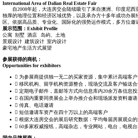
International Area of Dalian Real Estate Fair
自2008年起，大连房交会陆续吸引了来自澳洲、印度尼西
独厚的地理位置和经济区域优势，以及承办方十多年成功办展
区。依据高品质、专业化、国际化的强势运作模式，多方位邀
展示范围：Exhibit Profile
公寓 别墅 酒店 岛屿、土地
景观设计 建筑设计 室内设计
豪宅地产生活方式展望
参展获得的商机：
Opportunities for exhibitors
 为参展商提供独一无二的买家资源，集中
 移民机构、留学机构资源整合，现场交流及客户输送合
 定期电子邮件，直邮等方式向信息库内20余万条信息投
 在国内重要同类展会上举办推介会和现场派发资料邀请
 传真、电话邀请
 短信邀请车资产在四十万以上的高端客户
 根据大连房交会的展后研究数据：平均每届房展观众的
 60多家权威报纸，高端杂志，专业网站，电台，电视
国内品牌展商：