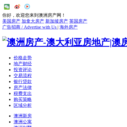
你好，欢迎您来到澳洲房产网！
美国房产
加拿大房产
新加坡房产
英国房产
广告招商 / Advertise with Us
|
海外房产
价格走势
地产财经
投资评论
交易流程
银行贷款
房产法律
税费支出
购买策略
区域分析
澳洲新房
澳洲公寓