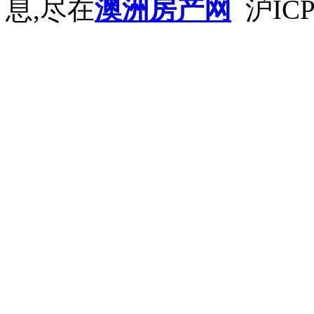
息,尽在
澳洲房产网
沪ICP