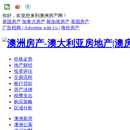
你好，欢迎您来到澳洲房产网！
美国房产
加拿大房产
新加坡房产
英国房产
广告招商 / Advertise with Us
|
海外房产
价格走势
地产财经
投资评论
交易流程
银行贷款
房产法律
税费支出
购买策略
区域分析
澳洲新房
澳洲公寓