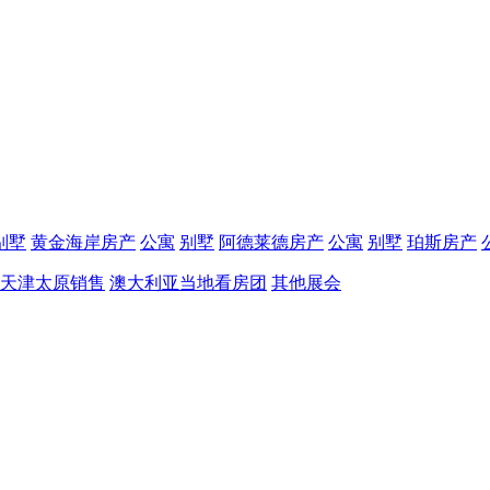
别墅
黄金海岸房产
公寓
别墅
阿德莱德房产
公寓
别墅
珀斯房产
天津太原销售
澳大利亚当地看房团
其他展会