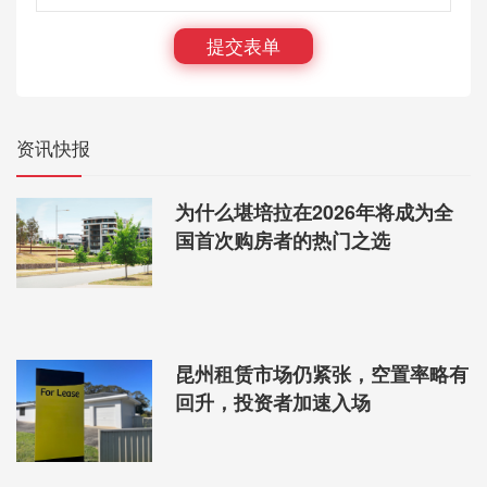
提交表单
资讯快报
为什么堪培拉在2026年将成为全
国首次购房者的热门之选
昆州租赁市场仍紧张，空置率略有
回升，投资者加速入场