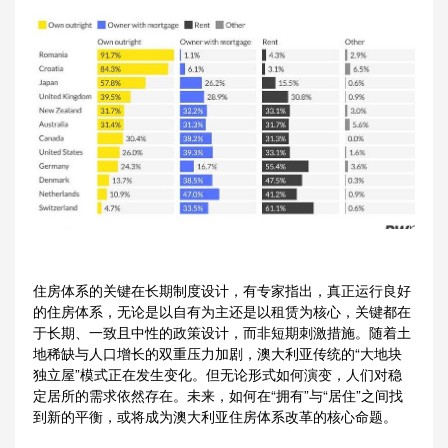
住房体系的关键在长期制度设计，有专家指出，真正运行良好
的住房体系，无论是以自有为主还是以租赁为核心，关键都在
于长期、一致且中性的政策设计，而非短期刺激措施。随着土
地稀缺与人口增长的双重压力加剧，澳大利亚传统的“大地块
独立屋”模式正在发生变化。但无论形式如何演变，人们对稳
定居所的需求依然存在。未来，如何在“拥有”与“居住”之间找
到新的平衡，或将成为澳大利亚住房体系改革的核心命题。