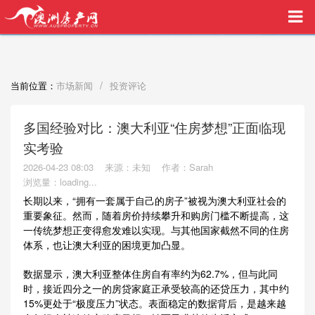
买家中介VIP服务，助您安心购房
/
当前位置：
市场新闻
投资评论
多国经验对比：澳大利亚“住房梦想”正面临现
实考验
2026-04-23 08:03
来源：未知
作者：Sarah
浏览量：
loading...
长期以来，“拥有一套属于自己的房子”被视为澳大利亚社会的
重要象征。然而，随着房价持续攀升和购房门槛不断提高，这
一传统梦想正变得愈发难以实现。与其他国家截然不同的住房
体系，也让澳大利亚的困境更加凸显。
数据显示，澳大利亚整体住房自有率约为62.7%，但与此同
时，接近四分之一的房贷家庭正承受较高的还贷压力，其中约
15%更处于“极度压力”状态。表面稳定的数据背后，是越来越