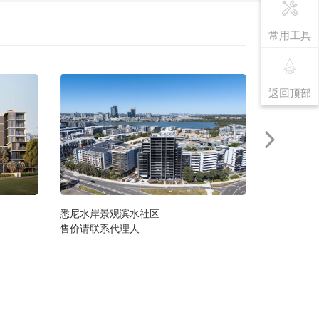
常用工具
返回顶部
悉尼水岸景观滨水社区
布里斯班We
售价请联系代理人
174 万澳元