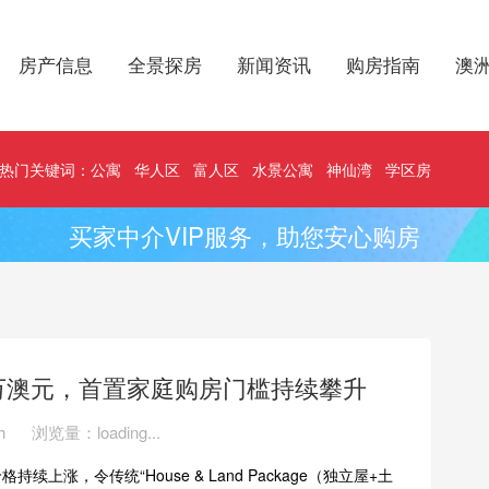
房产信息
全景探房
新闻资讯
购房指南
澳
热门关键词：
公寓
华人区
富人区
水景公寓
神仙湾
学区房
买家中介VIP服务，助您安心购房
万澳元，首置家庭购房门槛持续攀升
h
浏览量：
loading...
价格持续上涨，令传统“House & Land Package（独立屋+土