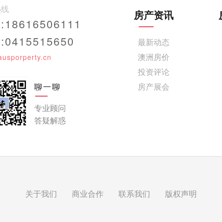
热线
房产资讯
18616506111
0415515650
最新动态
澳洲房价
ausporperty.cn
投资评论
聊一聊
房产展会
专业顾问
答疑解惑
关于我们
商业合作
联系我们
版权声明