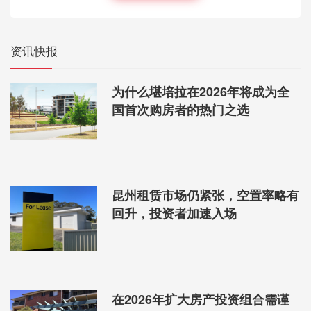
资讯快报
为什么堪培拉在2026年将成为全
国首次购房者的热门之选
昆州租赁市场仍紧张，空置率略有
回升，投资者加速入场
在2026年扩大房产投资组合需谨